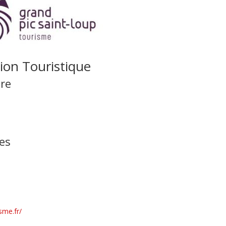
ion Touristique
ère
es
sme.fr/