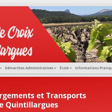
Démarches Administratives
École
Informations Pratiq
rgements et Transports
e Quintillargues