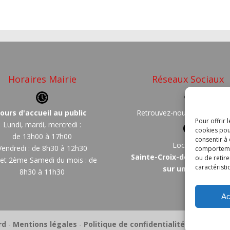
Horaires Mairie
Réseaux Sociaux
Jours d'accueil au public
Retrouvez-nous sur
Faceb
Pour offrir 
Lundi, mardi, mercredi :
cookies pou
de 13h00 à 17h00
consentir à
Localisez
Vendredi : de 8h30 à 12h30
comportement
Sainte-Croix-de-Quintillar
ou de retire
 et 2ème Samedi du mois : de
caractéristi
sur une carte
8h30 à 11h30
Ac
rd
-
Mentions légales
-
Politique de confidentialité