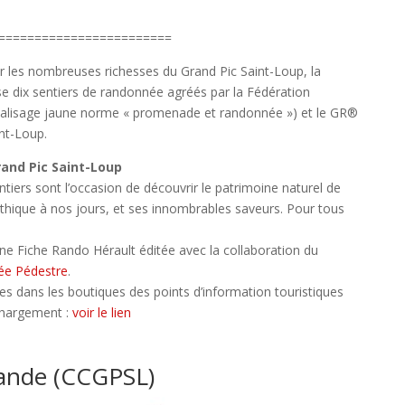
========================
r les nombreuses richesses du Grand Pic Saint-Loup, la
ix sentiers de randonnée agréés par la Fédération
balisage jaune norme « promenade et randonnée ») et le GR®
nt-Loup.
and Pic Saint-Loup
ntiers sont l’occasion de découvrir le patrimoine naturel de
olithique à nos jours, et ses innombrables saveurs. Pour tous
’une Fiche Rando Hérault éditée avec la collaboration du
ée Pédestre
.
es dans les boutiques des points d’information touristiques
chargement :
voir le lien
mande (CCGPSL)