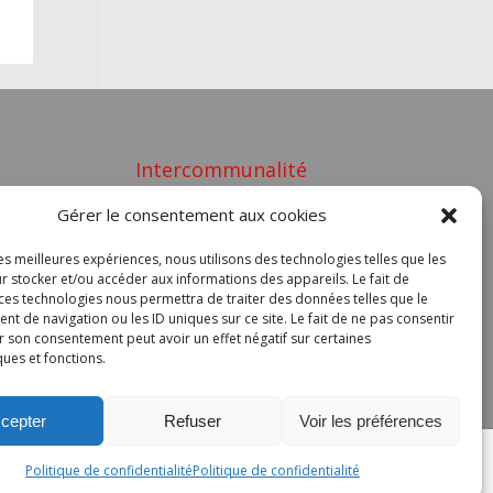
Intercommunalité
Gérer le consentement aux cookies
COMMUNAUTÉ DE COMMUNES
ook
GRAND PIC SAINT LOUP
les meilleures expériences, nous utilisons des technologies telles que les
r stocker et/ou accéder aux informations des appareils. Le fait de
 ces technologies nous permettra de traiter des données telles que le
 de navigation ou les ID uniques sur ce site. Le fait de ne pas consentir
gues
r son consentement peut avoir un effet négatif sur certaines
ques et fonctions.
cepter
Refuser
Voir les préférences
Politique de confidentialité
Politique de confidentialité