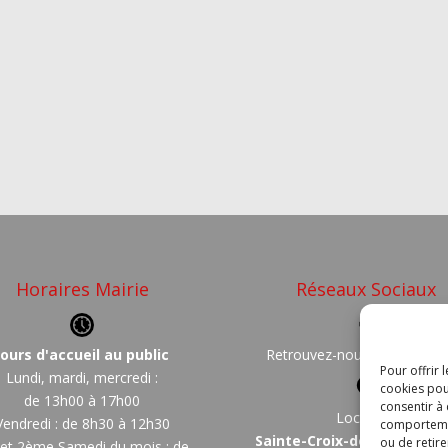
Horaires Mairie
Réseaux Sociaux
Jours d'accueil au public
Retrouvez-nous sur
Faceb
Pour offrir 
Lundi, mardi, mercredi :
cookies pou
de 13h00 à 17h00
consentir à
Localisez
Vendredi : de 8h30 à 12h30
comportement
Sainte-Croix-de-Quintillar
ou de retire
 et 2ème Samedi du mois : de