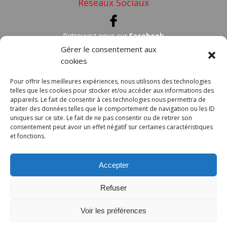
Réseaux Sociaux
Retrouvez-nous sur
Facebook
Gérer le consentement aux
cookies
Localisez
Sainte-Croix-de-Quintillargues sur une carte
Pour offrir les meilleures expériences, nous utilisons des technologies
telles que les cookies pour stocker et/ou accéder aux informations des
appareils. Le fait de consentir à ces technologies nous permettra de
traiter des données telles que le comportement de navigation ou les ID
Intercommunalité
uniques sur ce site. Le fait de ne pas consentir ou de retirer son
consentement peut avoir un effet négatif sur certaines caractéristiques
et fonctions.
COMMUNAUTÉ DE COMMUNES
GRAND PIC SAINT LOUP
Accepter
Refuser
Voir les préférences
Index LD création de site internet sur le Gard
-